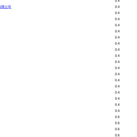
0.4
有限公司
0.4
0.4
0.4
0.4
0.4
0.4
0.4
0.4
0.4
0.4
0.4
0.4
0.4
0.4
0.4
0.4
0.4
0.4
0.6
0.6
0.6
0.6