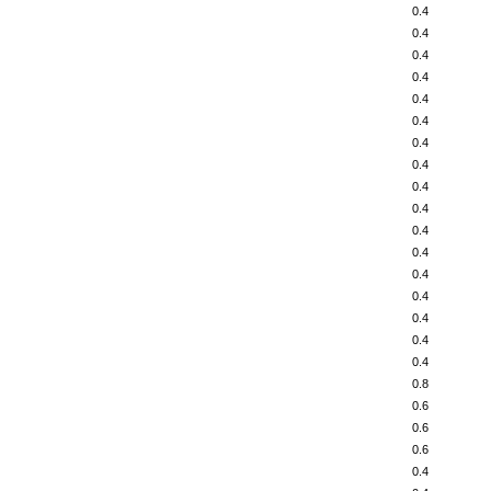
0.4
0.4
0.4
0.4
0.4
0.4
0.4
0.4
0.4
0.4
0.4
0.4
0.4
0.4
0.4
0.4
0.4
0.8
0.6
0.6
0.6
0.4