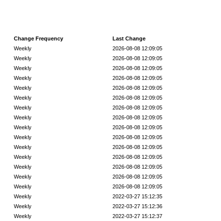
Change Frequency
Last Change
Weekly
2026-08-08 12:09:05
Weekly
2026-08-08 12:09:05
Weekly
2026-08-08 12:09:05
Weekly
2026-08-08 12:09:05
Weekly
2026-08-08 12:09:05
Weekly
2026-08-08 12:09:05
Weekly
2026-08-08 12:09:05
Weekly
2026-08-08 12:09:05
Weekly
2026-08-08 12:09:05
Weekly
2026-08-08 12:09:05
Weekly
2026-08-08 12:09:05
Weekly
2026-08-08 12:09:05
Weekly
2026-08-08 12:09:05
Weekly
2026-08-08 12:09:05
Weekly
2026-08-08 12:09:05
Weekly
2022-03-27 15:12:35
Weekly
2022-03-27 15:12:36
Weekly
2022-03-27 15:12:37