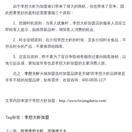
由于李想大虾为加盟者们带来了很大的商机，但也带来了竞争。因
此想要更好的盈利还需要遵循三个原则：
1、把握时机原则：当客人犹豫时，李想大虾加盟店的服务人员应立
即给客人提示，如推荐新品种，增加客人消费的机会。
2、时令促销原则：在介绍李想大虾的时候，宜多介绍时令食品，不
符合时令的产品，不要推荐给顾客。
3、忌盲目原则，即不要为了盲目争取销售额而过量向顾客推销，以
免引起反感，要知道常客也是李想大虾加盟的主要消费人群。
总之，
李想大虾
火锅加盟选对加盟品牌是关键!而李想大虾品牌便是
非常不错的加盟品牌，如有需求，欢迎咨询：400-0835-117!
文章内容来源于李想大虾加盟：
http://www.lixiangdaxia.com/
Tag标签：
李想大虾加盟
上一篇：
投资李想大虾，市场潜力大