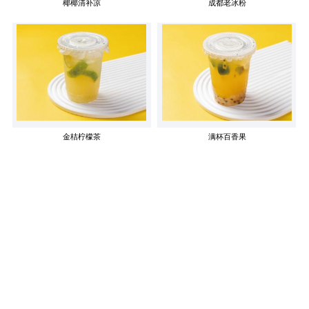
椰椰清补凉
成都老冰粉
金桔柠檬茶
满杯百香果